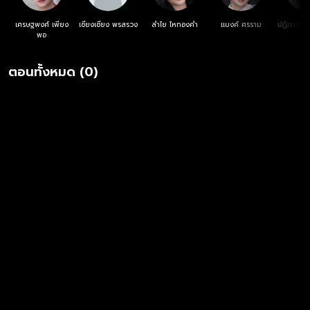
เศรษฐพงศ์ เพียง
เซียงเซียง พรสรวง
ลำไย ไหทองคำ
แบงค์ ศรราม
ปฏิภาณ ป
พอ
ตอนทั้งหมด (0)