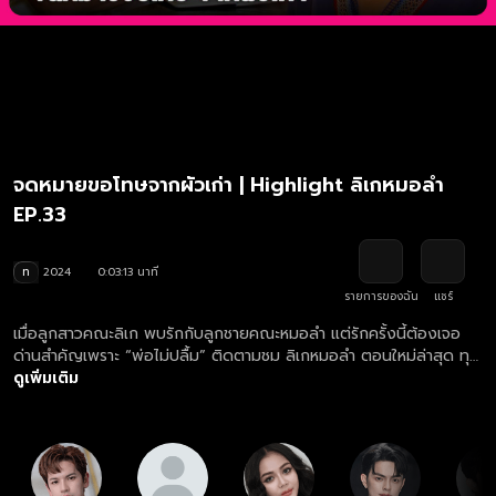
จดหมายขอโทษจากผัวเก่า | Highlight ลิเกหมอลำ
EP.33
ท
2024
0:03:13 นาที
รายการของฉัน
แชร์
เมื่อลูกสาวคณะลิเก พบรักกับลูกชายคณะหมอลำ แต่รักครั้งนี้ต้องเจอ
ด่านสำคัญเพราะ “พ่อไม่ปลื้ม” ติดตามชม ลิเกหมอลำ ตอนใหม่ล่าสุด ทุก
วันจันทร์-ศุกร์ เวลา 19:00 น. ทางช่องวัน 31 ดูย้อนหลัง ละคร ลิเก
ดูเพิ่มเติม
หมอลำ ครบทุกตอน ฟรี! ที่แรก ที่เดียว ทางเว็บไซต์และแอปฯ oneD.net