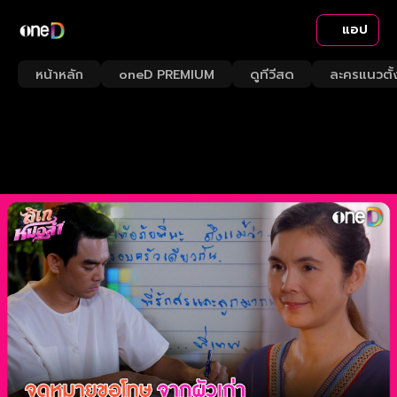
แอป
หน้าหลัก
oneD PREMIUM
ดูทีวีสด
ละครแนวตั้