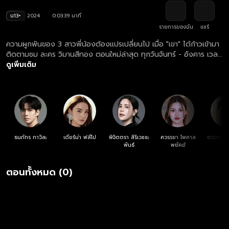
น13+
2024
0:03:39 นาที
รายการของฉัน
แชร์
ความผูกพันของ 3 สาวพี่น้องต้องแปรเปลี่ยนไป เมื่อ "เขา" ได้ก้าวเข้ามา
ติดตามชม ละคร วิมานสีทอง ตอนใหม่ล่าสุด ทุกวันจันทร์ - อังคาร เวลา
20:30 น. ทางช่องวัน 31 ดูย้อนหลัง ละคร วิมานสีทอง ครบทุกตอน
ดูเพิ่มเติม
ฟรี! ที่แรก ที่เดียว ทางเว็บไซต์และแอปฯ oneD.net
ธนภัทร กาวิละ
เดียร์น่า ฟลีโป
พิจิตตรา สิริเวชชะ
ศวรรยา ไพศาล
ดวงตา ต
พันธ์
พยัคฆ์
ตอนทั้งหมด (0)