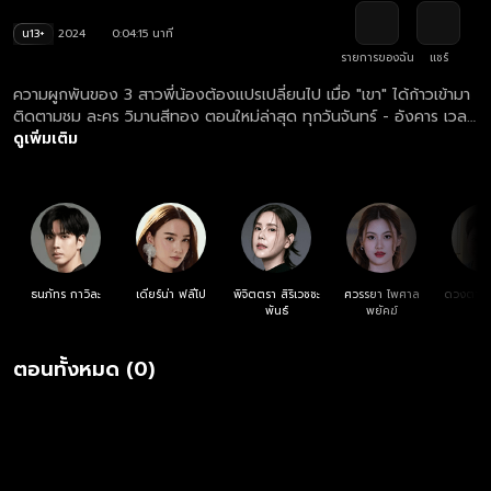
น13+
2024
0:04:15 นาที
รายการของฉัน
แชร์
ความผูกพันของ 3 สาวพี่น้องต้องแปรเปลี่ยนไป เมื่อ "เขา" ได้ก้าวเข้ามา
ติดตามชม ละคร วิมานสีทอง ตอนใหม่ล่าสุด ทุกวันจันทร์ - อังคาร เวลา
20:30 น. ทางช่องวัน 31 ดูย้อนหลัง ละคร วิมานสีทอง ครบทุกตอน
ดูเพิ่มเติม
ฟรี! ที่แรก ที่เดียว ทางเว็บไซต์และแอปฯ oneD.net
ธนภัทร กาวิละ
เดียร์น่า ฟลีโป
พิจิตตรา สิริเวชชะ
ศวรรยา ไพศาล
ดวงตา ต
พันธ์
พยัคฆ์
ตอนทั้งหมด (0)