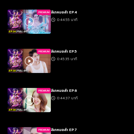
ลิเกหมอลำ EP.4
PREMIUM
0:44:55 นาที
ลิเกหมอลำ EP.5
PREMIUM
0:45:35 นาที
ลิเกหมอลำ EP.6
PREMIUM
0:44:37 นาที
ลิเกหมอลำ EP.7
PREMIUM