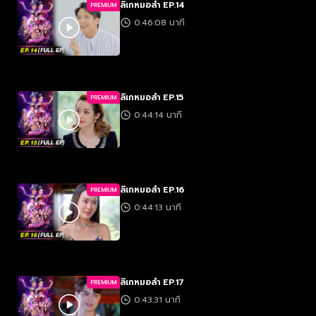
ลิเกหมอลำ EP.14
PREMIUM
0:46:08 นาที
ลิเกหมอลำ EP.15
PREMIUM
0:44:14 นาที
ลิเกหมอลำ EP.16
PREMIUM
0:44:13 นาที
ลิเกหมอลำ EP.17
PREMIUM
0:43:31 นาที