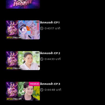
ลิเกหมอลำ EP.1
0:43:17 นาที
ลิเกหมอลำ EP.2
0:44:33 นาที
ลิเกหมอลำ EP.3
PREMIUM
0:44:48 นาที