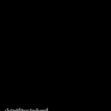
เว็บไซต์นี้มีการจัดเก็บคุกกี้