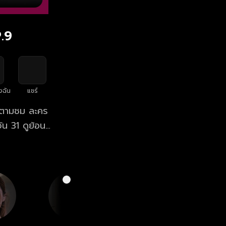
P.9
งฉัน
แชร์
ิดตามชม ละคร
ัน 31 ดูย้อน
อปฯ oneD.net