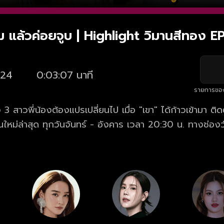
ิ้ม แล้วค่อยจูบ | Highlight วิมานสีทอง E
24
0:03:07 นาที
รายการขอ
3 สาวพี่น้องต้องแปรเปลี่ยนไป เมื่อ "เขา" ได้ก้าวเข้ามา ต
ใหม่ล่าสุด ทุกวันจันทร์ - อังคาร เวลา 20:30 น. ทางช่องว
นสีทอง ครบทุกตอน ฟรี! ที่แรก ที่เดียว ทางเว็บไซต์และแ