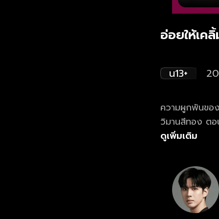
อ่อยให้เคล
น13+
20
ความผูกพันของ 
วิมานสีทอง ตอน
หลัง ละคร วิมา
ดูเพิ่มเติม