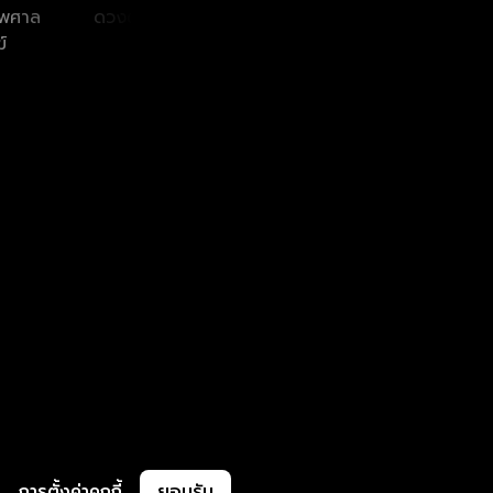
ไพศาล
ดวงตา ตุงคะมณี
พลวัฒน์ มนู
จักร
์
ประเสริฐ
การตั้งค่าคุกกี้
ยอมรับ