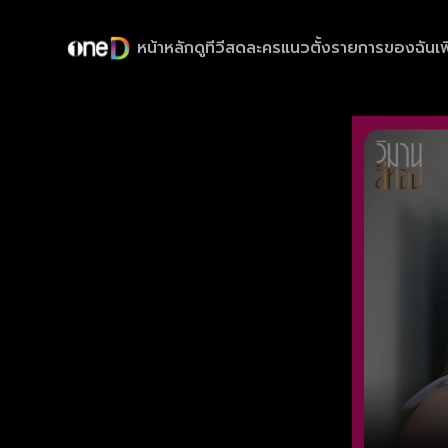
หน้าหลัก
ดูทีวีสด
ละครแนวตั้ง
รายการของฉัน
เพ