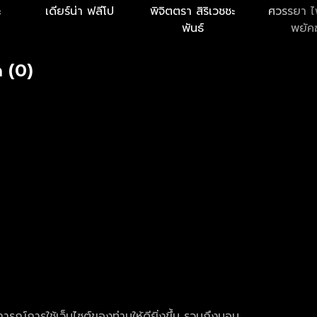
ะ
เดียร์น่า ฟลีโป
พิจิตตรา สิริเวชชะ
ศวรรยา 
พันธ์
พยัคฆ
 (0)
การณ์การใช้เว็บไซต์ของท่านให้ดียิ่งขึ้น รวมถึงมอบ