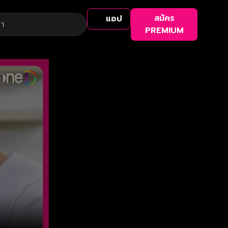
สมัคร
แอป
PREMIUM