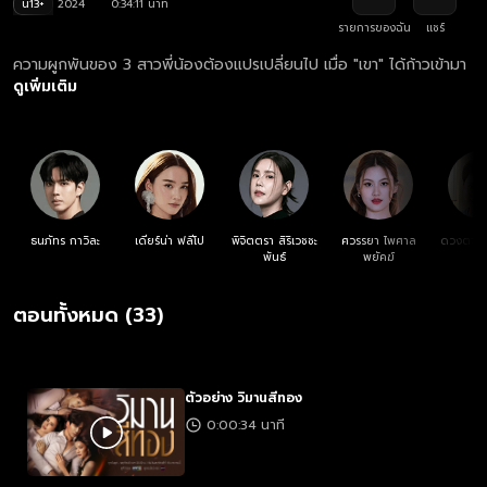
น13+
2024
0:34:11 นาที
รายการของฉัน
แชร์
ความผูกพันของ 3 สาวพี่น้องต้องแปรเปลี่ยนไป เมื่อ "เขา" ได้ก้าวเข้ามา
ดูเพิ่มเติม
ธนภัทร กาวิละ
เดียร์น่า ฟลีโป
พิจิตตรา สิริเวชชะ
ศวรรยา ไพศาล
ดวงตา ต
พันธ์
พยัคฆ์
ตอนทั้งหมด (33)
ตัวอย่าง วิมานสีทอง
0:00:34 นาที