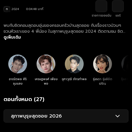
ท
2024
0:04:48 นาที
รายการของฉัน
แชร์
พบกับซิตคอมสุดอบอุ่นของครอบครัวบ้านสุดซอย กับเรื่องราวป่วนๆ
ชวนหัวเราะของ 4 พี่น้อง ในสุภาพบุรุษสุดซอย 2024 ติดตามชม ซิต
คอมสุภาพบุรุษสุดซอย 2024 ครบทุกตอน ฟรี! ที่แรก ที่เดียว ทาง
ดูเพิ่มเติม
เว็บไซต์และแอปฯ oneD.net
อาณัตพล ศิริ
เศรษฐพงศ์ เพียง
จุฑาวุฒิ ภัทรกำพล
รุ่งรดา รุ่งลิขิต
รุ้งลาวั
ชุมแสง
พอ
เจริญ
หง
ตอนทั้งหมด (27)
สุภาพบุรุษสุดซอย 2026