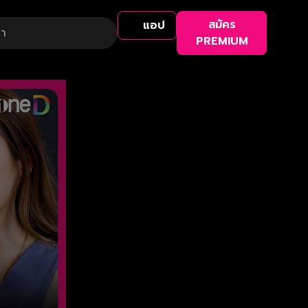
สมัคร
แอป
PREMIUM