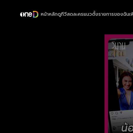
หน้าหลัก
ดูทีวีสด
ละครแนวตั้ง
รายการของฉัน
เพ