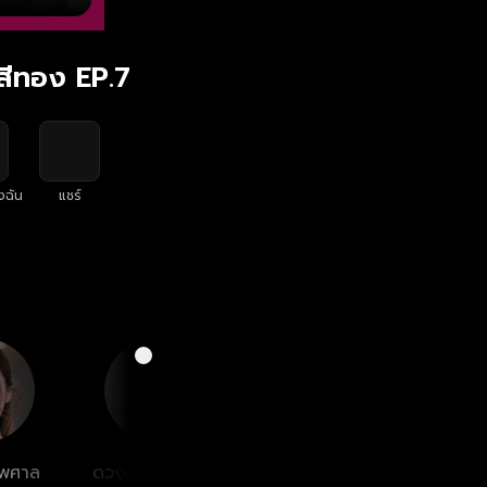
นสีทอง EP.7
งฉัน
แชร์
ไพศาล
ดวงตา ตุงคะมณี
พลวัฒน์ มนู
จักร