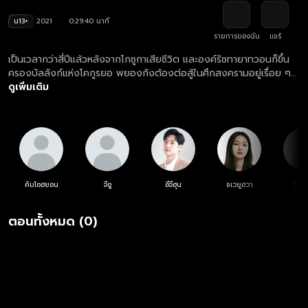
น13+
2021
0:29:40 นาที
รายการของฉัน
แชร์
เป็นเวลากว่าสี่ปีแล้วหลังจากโกชูกาเสียชีวิต และองค์รัชทายาทวอนก็ขึ้น
ครองบัลลังก์แห่งโคกูรยอ พยองกังต้องต่อสู้ในศึกสงครามอยู่เรื่อย ๆ
เพื่อช่วยเหลือกษัตริย์วัยเยาว์ แต่น้องชายของเธอกลับดูเหมือนเข้าใจ
ดูเพิ่มเติม
เจตนาของเธอผิดไป ขณะที่ดัลใช้ชีวิตเหมือนนักบวชในป่า และกอนก็ใช้
ชีวิตเหมือนคนขี้เมาในชิลลา อย่างไรก็ตาม จู่ ๆ เขาก็ตัดสินใจกลับมายังโค
กูรยอ
คิมโซฮยอน
จีซู
อีจีฮุน
ชเวยูฮวา
วังบ
ตอนทั้งหมด (0)