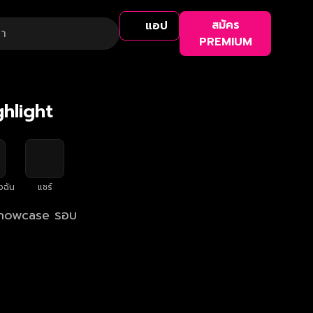
สมัคร
แอป
PREMIUM
ghlight
งฉัน
แชร์
 Showcase รอบ