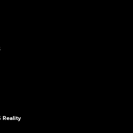
S
 Reality