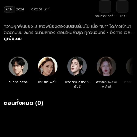
น13+
2024
0:02:02 นาที
รายการของฉัน
แชร์
ความผูกพันของ 3 สาวพี่น้องต้องแปรเปลี่ยนไป เมื่อ "เขา" ได้ก้าวเข้ามา
ติดตามชม ละคร วิมานสีทอง ตอนใหม่ล่าสุด ทุกวันจันทร์ - อังคาร เวลา
20:30 น. ทางช่องวัน 31 ดูย้อนหลัง ละคร วิมานสีทอง ครบทุกตอน
ดูเพิ่มเติม
ฟรี! ที่แรก ที่เดียว ทางเว็บไซต์และแอปฯ oneD.net
ธนภัทร กาวิละ
เดียร์น่า ฟลีโป
พิจิตตรา สิริเวชชะ
ศวรรยา ไพศาล
ดวงตา ต
พันธ์
พยัคฆ์
ตอนทั้งหมด (0)