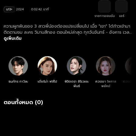
น13+
2024
0:02:42 นาที
รายการของฉัน
แชร์
ความผูกพันของ 3 สาวพี่น้องต้องแปรเปลี่ยนไป เมื่อ "เขา" ได้ก้าวเข้ามา
ติดตามชม ละคร วิมานสีทอง ตอนใหม่ล่าสุด ทุกวันจันทร์ - อังคาร เวลา
20:30 น. ทางช่องวัน 31 ดูย้อนหลัง ละคร วิมานสีทอง ครบทุกตอน
ดูเพิ่มเติม
ฟรี! ที่แรก ที่เดียว ทางเว็บไซต์และแอปฯ oneD.net
ธนภัทร กาวิละ
เดียร์น่า ฟลีโป
พิจิตตรา สิริเวชชะ
ศวรรยา ไพศาล
ดวงตา ต
พันธ์
พยัคฆ์
ตอนทั้งหมด (0)