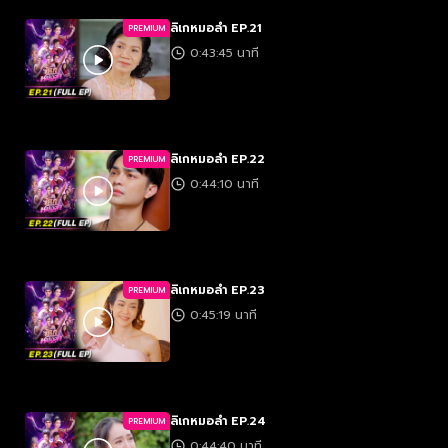
ลิเกหมอลำ EP.21
PREMIUM
0:43:45 นาที
ลิเกหมอลำ EP.22
PREMIUM
0:44:10 นาที
ลิเกหมอลำ EP.23
PREMIUM
0:45:19 นาที
ลิเกหมอลำ EP.24
PREMIUM
0:44:40 นาที