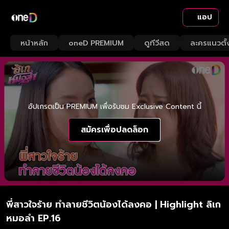
แอป
หน้าหลัก
oneD PREMIUM
ดูทีวีสด
ละครแนวตั้
อัปเกรดเป็น PREMIUM เพื่อรับชม Exclusive Content นี้
สมัครเพื่อปลดล็อก
พี่สาวใจร้าย ทำลายชีวิตน้องได้ลงคอ | Highlight ลิเก
หมอลำ EP.16