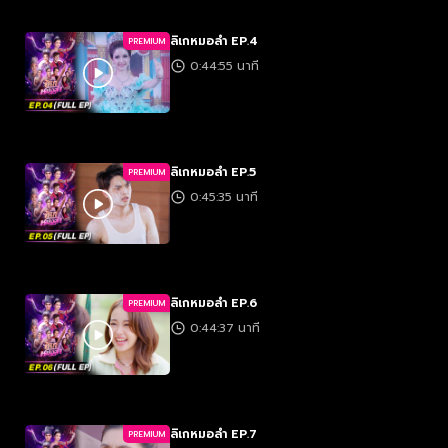
ลิเกหมอลำ EP.4
PREMIUM
0:44:55 นาที
ลิเกหมอลำ EP.5
PREMIUM
0:45:35 นาที
ลิเกหมอลำ EP.6
PREMIUM
0:44:37 นาที
ลิเกหมอลำ EP.7
PREMIUM