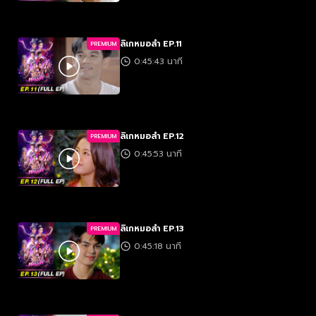
ลิเกหมอลำ EP.11
PREMIUM
0:45:43 นาที
ลิเกหมอลำ EP.12
PREMIUM
0:45:53 นาที
ลิเกหมอลำ EP.13
PREMIUM
0:45:18 นาที