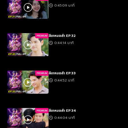
0:45:09 นาที
ลิเกหมอลำ EP.32
PREMIUM
0:44:14 นาที
ลิเกหมอลำ EP.33
PREMIUM
0:44:52 นาที
ลิเกหมอลำ EP.34
PREMIUM
0:44:04 นาที