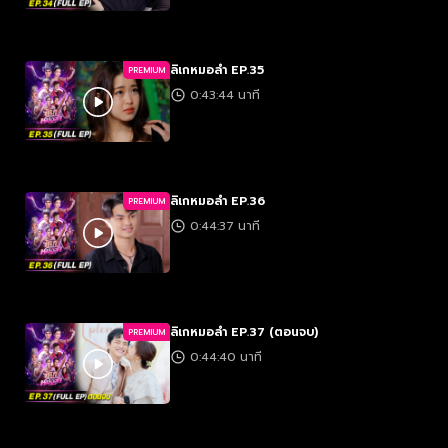
ลิเกหมอลำ EP.35
PREMIUM
0:43:44 นาที
ลิเกหมอลำ EP.36
PREMIUM
0:44:37 นาที
ลิเกหมอลำ EP.37 (ตอนจบ)
PREMIUM
0:44:40 นาที