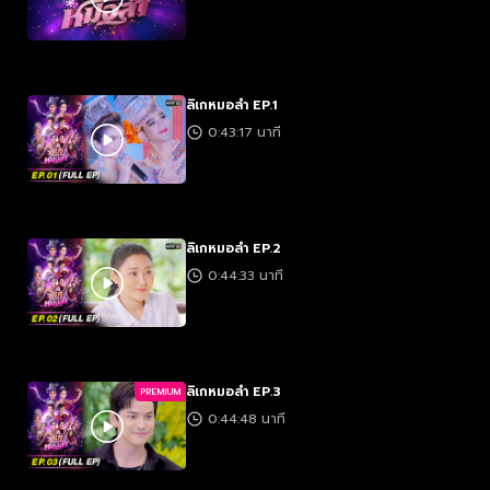
ลิเกหมอลำ EP.1
0:43:17 นาที
ลิเกหมอลำ EP.2
0:44:33 นาที
ลิเกหมอลำ EP.3
PREMIUM
0:44:48 นาที