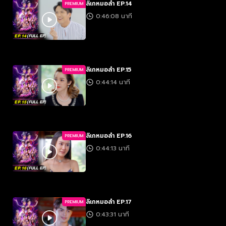
ลิเกหมอลำ EP.14
PREMIUM
0:46:08 นาที
ลิเกหมอลำ EP.15
PREMIUM
0:44:14 นาที
ลิเกหมอลำ EP.16
PREMIUM
0:44:13 นาที
ลิเกหมอลำ EP.17
PREMIUM
0:43:31 นาที