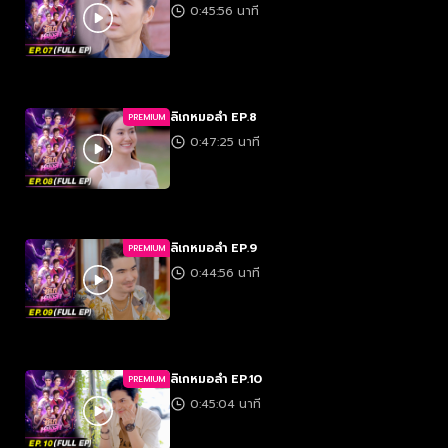
0:45:56 นาที
ลิเกหมอลำ EP.8
PREMIUM
0:47:25 นาที
ลิเกหมอลำ EP.9
PREMIUM
0:44:56 นาที
ลิเกหมอลำ EP.10
PREMIUM
0:45:04 นาที