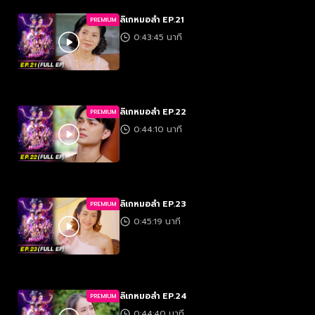
ลิเกหมอลำ EP.21
PREMIUM
0:43:45 นาที
ลิเกหมอลำ EP.22
PREMIUM
0:44:10 นาที
ลิเกหมอลำ EP.23
PREMIUM
0:45:19 นาที
ลิเกหมอลำ EP.24
PREMIUM
0:44:40 นาที