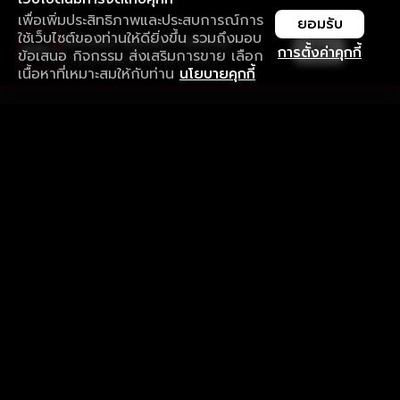
เพื่อเพิ่มประสิทธิภาพและประสบการณ์การ
ยอมรับ
ใช้เว็บไซต์ของท่านให้ดียิ่งขึ้น รวมถึงมอบ
ใช้งานแอป ลื่นไหลกว่า ไม่มีสะดุด
เปิด
การตั้งค่าคุกกี้
ข้อเสนอ กิจกรรม ส่งเสริมการขาย เลือก
ดาวน์โหลดแอปเพื่อการรับชมที่ดีกว่า
เนื้อหาที่เหมาะสมให้กับท่าน
นโยบายคุกกี้
รับประสบการณ์ที่ดีที่สุดบนแอป
ภาษาไทย
คำถามที่พบบ่อย
แจ้งปัญหาการใช้งาน
ข้อกำหนดและเงื่อนไขการใช้งาน
นโยบายความเป็นส่วนตัว