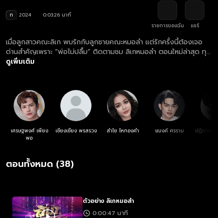
ท
2024
0:03:26 นาที
รายการของฉัน
แชร์
เมื่อลูกสาวคณะลิเก พบรักกับลูกชายคณะหมอลำ แต่รักครั้งนี้ต้องเจอ
ด่านสำคัญเพราะ “พ่อไม่ปลื้ม” ติดตามชม ลิเกหมอลำ ตอนใหม่ล่าสุด ทุก
วันจันทร์-ศุกร์ เวลา 19:00 น. ทางช่องวัน 31 ดูย้อนหลัง ละคร ลิเก
ดูเพิ่มเติม
หมอลำ ครบทุกตอน ฟรี! ที่แรก ที่เดียว ทางเว็บไซต์และแอปฯ oneD.net
เศรษฐพงศ์ เพียง
เซียงเซียง พรสรวง
ลำไย ไหทองคำ
แบงค์ ศรราม
ปฏิภาณ ป
พอ
ตอนทั้งหมด (38)
ตัวอย่าง ลิเกหมอลำ
0:00:47 นาที