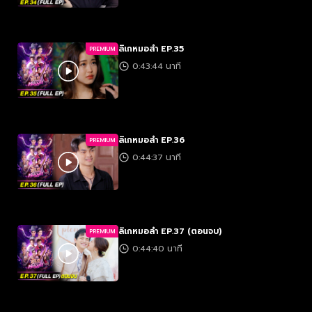
ลิเกหมอลำ EP.35
PREMIUM
0:43:44 นาที
ลิเกหมอลำ EP.36
PREMIUM
0:44:37 นาที
ลิเกหมอลำ EP.37 (ตอนจบ)
PREMIUM
0:44:40 นาที