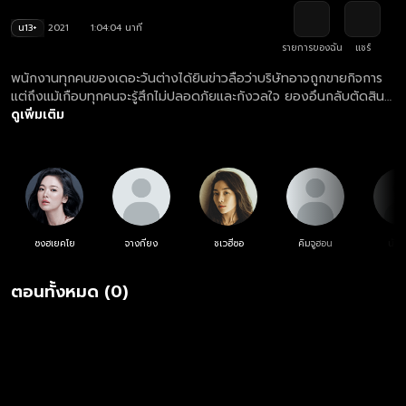
น13+
2021
1:04:04 นาที
รายการของฉัน
แชร์
พนักงานทุกคนของเดอะวันต่างได้ยินข่าวลือว่าบริษัทอาจถูกขายกิจการ
แต่ถึงแม้เกือบทุกคนจะรู้สึกไม่ปลอดภัยและกังวลใจ ยองอึนกลับตัดสิน
ใจทำโปรเจกต์ในมือต่อ เธอวางแผนจะจัดแฟชั่นโชว์ออนไลน์และส่งบัตร
ดูเพิ่มเติม
เชิญให้ผู้จัดซื้อทั่วโลก และเธอยังขอให้ใครบางคนที่อยากเป็นนางแบบมา
นานให้มาเดินแบบในโชว์นี้ด้วย
ซงฮเยคโย
จางกียง
ชเวฮีซอ
คิมจูฮอน
นัมก
ตอนทั้งหมด (0)