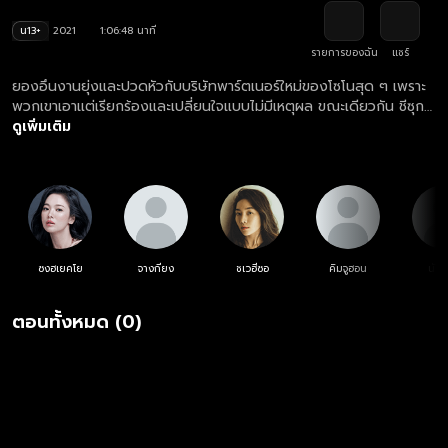
น13+
2021
1:06:48 นาที
รายการของฉัน
แชร์
ยองอึนงานยุ่งและปวดหัวกับบริษัทพาร์ตเนอร์ใหม่ของโซโนสุด ๆ เพราะ
พวกเขาเอาแต่เรียกร้องและเปลี่ยนใจแบบไม่มีเหตุผล ขณะเดียวกัน ชีซุก
บังเอิญได้ยินบทสนทนาลับระหว่างซูโฮและมินกยองจนจับได้ว่าเขานอกใจ
ดูเพิ่มเติม
มีซุกอยู่ เธอโกรธและรู้สึกเหมือนโดนหักหลัง เลยพุ่งตรงไปที่บ้านมีซุกเพื่อ
บอกให้เพื่อนรู้
ซงฮเยคโย
จางกียง
ชเวฮีซอ
คิมจูฮอน
นัมก
ตอนทั้งหมด (0)