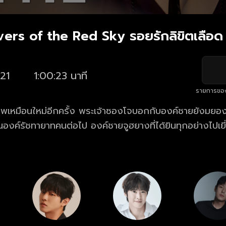
overs of the Red Sky รอยรักลิขิตเลือด
21
1:00:23 นาที
รายการขอ
ภาพเหมือนใหม่อีกครั้ง พระเจ้าซองโจบอกกับองค์ชายยังมยอ
ป็นองค์รัชทายาทคนต่อไป องค์ชายจูฮยางที่ได้ยินทุกอย่างไปเย
อพญามารมาให้ตัวเอง หลังจากนั้น เขาก็เผชิญหน้ากับพระเจ้
งโจก็เป็นลมไป