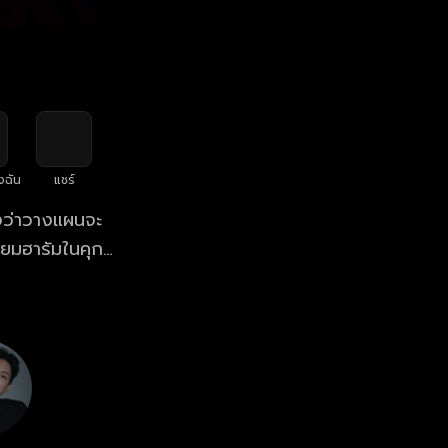
งฉัน
แชร์
งว่าวางแผนจะ
ี่ยมฮารัมในคุก
าซองโจในเรื่อง