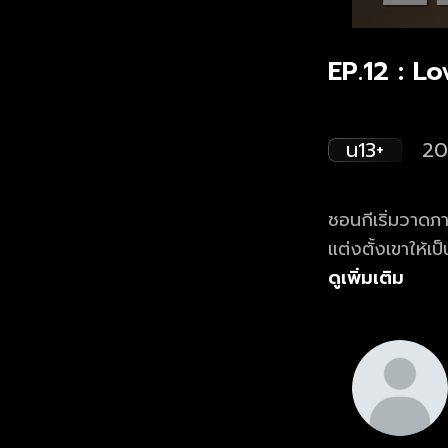
EP.12 : L
น13+
20
ชอนกีเริ่มวาด
แต่งตั้งเขาให้เ
และบอกให้ส่งต่
ดูเพิ่มเติม
นี้และพระเจ้าซอ