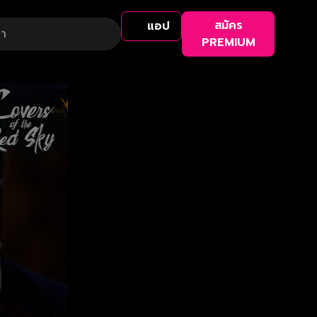
สมัคร
แอป
PREMIUM