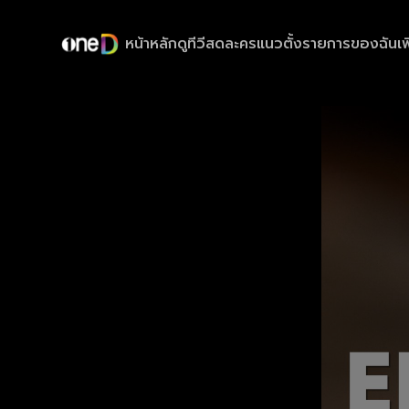
หน้าหลัก
ดูทีวีสด
ละครแนวตั้ง
รายการของฉัน
เพ