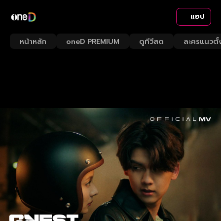
แอป
หน้าหลัก
oneD PREMIUM
ดูทีวีสด
ละครแนวตั้