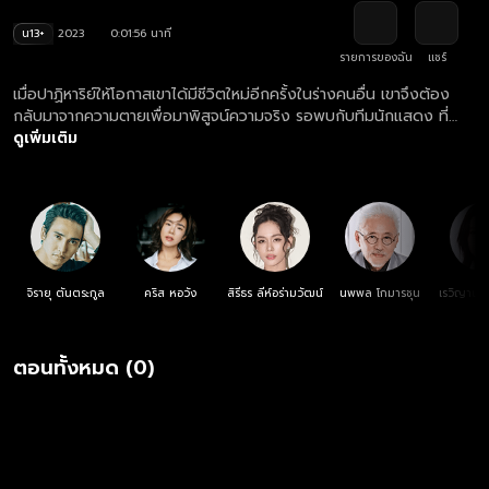
น13+
2023
0:01:56 นาที
รายการของฉัน
แชร์
เมื่อปาฏิหาริย์ให้โอกาสเขาได้มีชีวิตใหม่อีกครั้งในร่างคนอื่น เขาจึงต้อง
กลับมาจากความตายเพื่อมาพิสูจน์ความจริง รอพบกับทีมนักแสดง ที่
พร้อมระเบิดบทบาทสุดเข้มข้น และเรื่องราวสุดจะคาดเดา ติดตามชม
ดูเพิ่มเติม
ละคร ชีวิตภาคสอง ตอนใหม่ล่าสุด ทุกวันจันทร์ - อังคาร เวลา 20:30 น.
ทางช่องวัน 31 ดูย้อนหลัง ละคร ชีวิตภาคสอง ครบทุกตอน ฟรี! ที่แรก ที่
เดียว ทางเว็บไซต์และแอปฯ oneD.net
จิรายุ ตันตระกูล
คริส หอวัง
สิรีธร ลีห์อร่ามวัฒน์
นพพล โกมารชุน
เรวิญานัน
ตอนทั้งหมด (0)