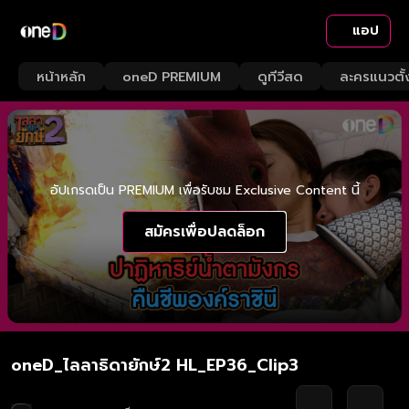
แอป
หน้าหลัก
oneD PREMIUM
ดูทีวีสด
ละครแนวตั้
อัปเกรดเป็น PREMIUM เพื่อรับชม Exclusive Content นี้
สมัครเพื่อปลดล็อก
oneD_ไลลาธิดายักษ์2 HL_EP36_Clip3