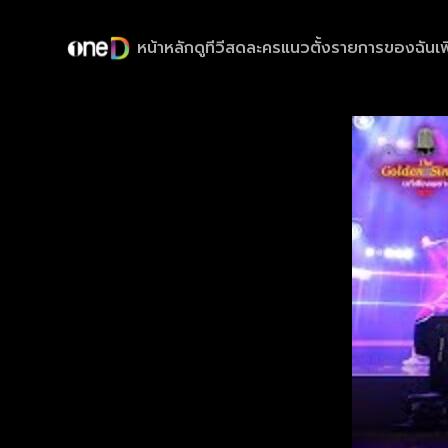
หน้าหลัก
ดูทีวีสด
ละครแนวตั้ง
รายการของฉัน
เพ