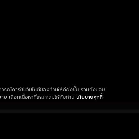
การณ์การใช้เว็บไซต์ของท่านให้ดียิ่งขึ้น รวมถึงมอบ
ย เลือกเนื้อหาที่เหมาะสมให้กับท่าน
นโยบายคุกกี้
เงื่อนไขการให้บริการ
การสนับสนุนแ
ข้อกำหนดและเงื่อนไขการใช้งาน
คำถามที่พบบ่อ
นโยบายความเป็นส่วนตัว
แจ้งปัญหาการใ