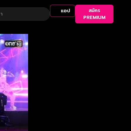
สมัคร
แอป
PREMIUM