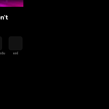
n't
งฉัน
แชร์