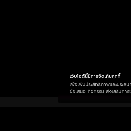
เว็บไซต์นี้มีการจัดเก็บคุกกี้
เพื่อเพิ่มประสิทธิภาพและประสบ
ข้อเสนอ กิจกรรม ส่งเสริมการขา
บริษัท วัน สามสิบเอ็ด จำกัด
เลขที่ 50 อาคาร จีเอ็มเอ็ม แกรมมี่ เพลส ถนน
สุขุมวิท แขวงคลองเตยเหนือ เขต วัฒนา กรุงเทพ