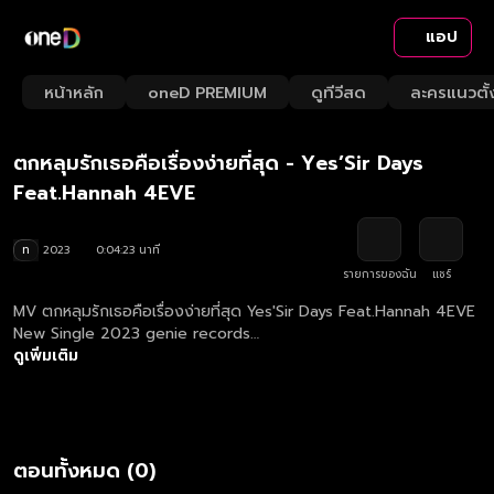
แอป
Playback
/
Mute
หน้าหลัก
oneD PREMIUM
ดูทีวีสด
ละครแนวตั้
Loaded
:
Rate
22.59%
ตกหลุมรักเธอคือเรื่องง่ายที่สุด - Yes’Sir Days
Feat.Hannah 4EVE
ท
2023
0:04:23 นาที
รายการของฉัน
แชร์
MV ตกหลุมรักเธอคือเรื่องง่ายที่สุด Yes'Sir Days Feat.Hannah 4EVE
New Single 2023 genie records
https://www.fb.com/Yessirdays | IG @Yessirdaysband เนื้อร้อง :
ดูเพิ่มเติม
อังค์กูณฑ์ ธนาทรัพย์เจริญ, กฤษติกร พรสาธิต ,เหนือวงศ์ ทำนอง : อัง
ค์กูณฑ์ ธนาทรัพย์เจริญ, กฤษติกร พรสาธิต เรียบเรียง : Yes’Sir Days,
KNAT KLEAR
ตอนทั้งหมด (0)