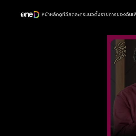
หน้าหลัก
ดูทีวีสด
ละครแนวตั้ง
รายการของฉัน
เพ