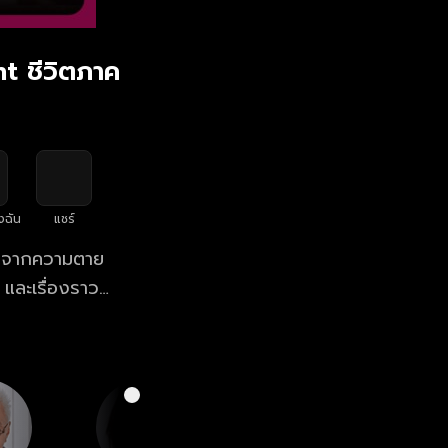
ht ชีวิตภาค
งฉัน
แชร์
ับมาจากความตาย
 และเรื่องราว
อังคาร เวลา
แรก ที่เดียว