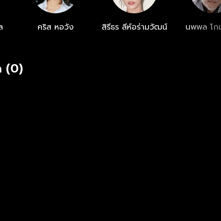
ล
คริส หอวัง
สิรีธร ลีห์อร่ามวัฒน์
นพพล โกม
 (0)