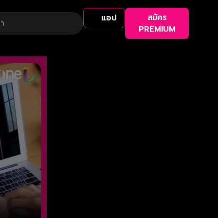
สมัคร
แอป
PREMIUM