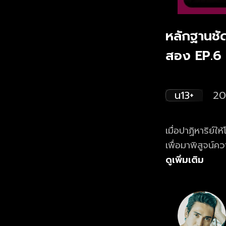
หลักฐานชัด
สอง EP.6
น13+
20
เมื่อปาฏิหาริย์
เพื่อมาพิสูจน์
สุดจะคาดเดา ติ
ดูเพิ่มเติม
20:30 น. ทางช่
ทางเว็บไซต์แล