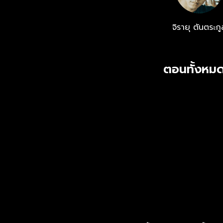
จิรายุ ตันตระกู
ตอนทั้งหมด