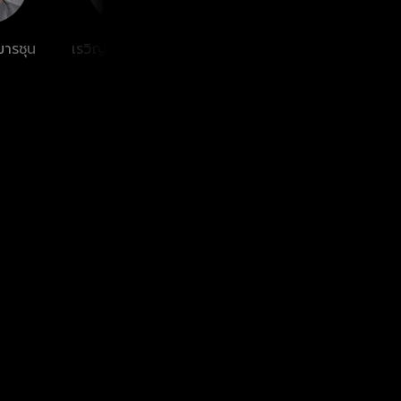
ารชุน
เรวิญานันท์ ทาเกิด
ธยศทรณ์ ไวย
คมกฤ
ฉัยยา