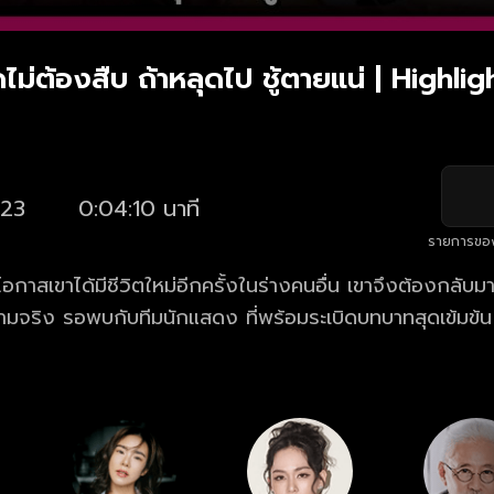
ไม่ต้องสืบ ถ้าหลุดไป ชู้ตายแน่ | Highlig
23
0:04:10 นาที
รายการขอ
ให้โอกาสเขาได้มีชีวิตใหม่อีกครั้งในร่างคนอื่น เขาจึงต้องกล
ความจริง รอพบกับทีมนักแสดง ที่พร้อมระเบิดบทบาทสุดเข้มข้น
ดตามชม ละคร ชีวิตภาคสอง ตอนใหม่ล่าสุด ทุกวันจันทร์ - 
องวัน 31 ดูย้อนหลัง ละคร ชีวิตภาคสอง ครบทุกตอน ฟรี! ที่
ะแอปฯ oneD.net