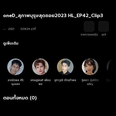
oneD_สุภาพบุรุษสุดซอย2023 HL_EP42_Clip3
2021
0:04:24 นาที
รายการของฉัน
แชร์
ดูเพิ่มเติม
อาณัตพล ศิริ
เศรษฐพงศ์ เพียง
จุฑาวุฒิ ภัทรกำพล
รุ่งรดา รุ่งลิขิต
รุ้งลาวั
ชุมแสง
พอ
เจริญ
หง
ตอนทั้งหมด (0)