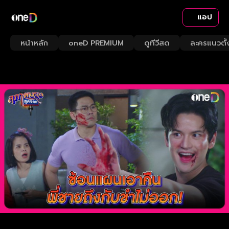
แอป
หน้าหลัก
oneD PREMIUM
ดูทีวีสด
ละครแนวตั้