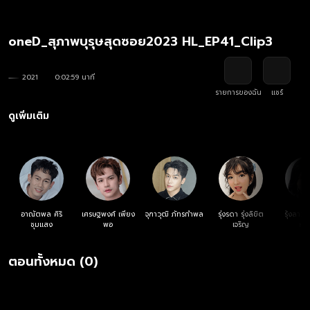
oneD_สุภาพบุรุษสุดซอย2023 HL_EP41_Clip3
2021
0:02:59 นาที
รายการของฉัน
แชร์
ดูเพิ่มเติม
อาณัตพล ศิริ
เศรษฐพงศ์ เพียง
จุฑาวุฒิ ภัทรกำพล
รุ่งรดา รุ่งลิขิต
รุ้งลาวั
ชุมแสง
พอ
เจริญ
หง
ตอนทั้งหมด (0)