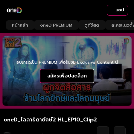
แอป
หน้าหลัก
oneD PREMIUM
ดูทีวีสด
ละครแนวตั้
อัปเกรดเป็น PREMIUM เพื่อรับชม Exclusive Content นี้
สมัครเพื่อปลดล็อก
oneD_ไลลาธิดายักษ์2 HL_EP10_Clip2