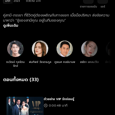
น13+
2023
0:30:42 นาที
รายการของฉัน
แชร์
คู่สามี-ภรรยา ที่ชีวิตคู่ต้องเผชิญกับทางแยก เมื่อมือปริศนา ส่งข้อความ
มาหาว่า “ชู้ของสามีคุณ อยู่ในทีมของคุณ”
ดูเพิ่มเติม
ณวัฒน์ กุลรัตน
ฝนทิพย์ วัชรตระกูล
ภูธเนศ หงษ์มานพ
อรจิรา แหลมวิไล
อัครัฐ น
รักษ์
ตอนทั้งหมด (33)
ตัวอย่าง VIP รักซ่อนชู้
0:00:48 นาที