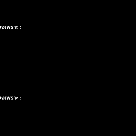
งเพราะ :
งเพราะ :