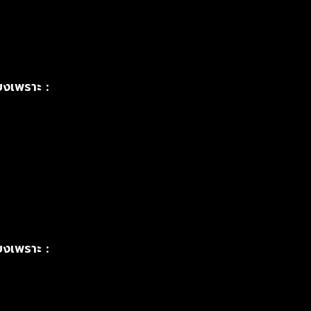
งเพราะ :
งเพราะ :