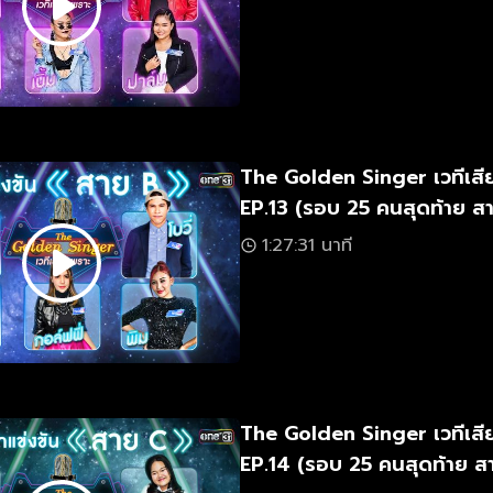
The Golden Singer เวทีเสีย
EP.13 (รอบ 25 คนสุดท้าย ส
1:27:31 นาที
The Golden Singer เวทีเสีย
EP.14 (รอบ 25 คนสุดท้าย ส