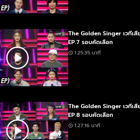
The Golden Singer เวทีเสีย
EP.7 รอบคัดเลือก
1:25:35 นาที
The Golden Singer เวทีเสีย
EP.8 รอบคัดเลือก
1:27:16 นาที