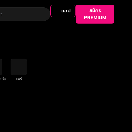
สมัคร
แอป
PREMIUM
งฉัน
แชร์