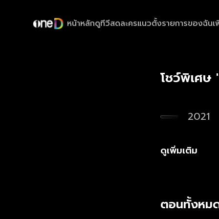
หน้าหลัก
ดูทีวีสด
ละครแนวตั้ง
รายการของฉัน
เพ
โชว์พิเศษ 
2021
ดูเพิ่มเติม
ตอนทั้งหมด