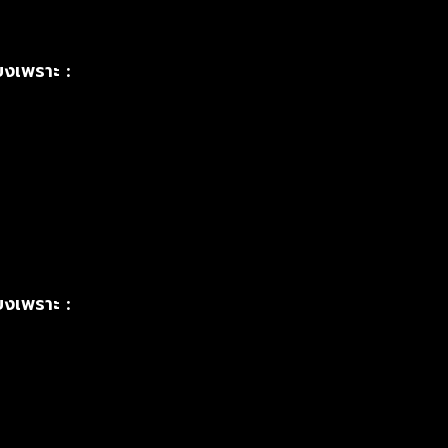
งเพราะ :
งเพราะ :