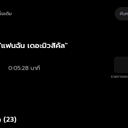
ิ่มเติม
Playback
/
Mute
Loaded
:
Rate
18.10%
"แฟนฉัน เดอะมิวสิคัล"
0:05:28 นาที
รายการขอ
 (23)