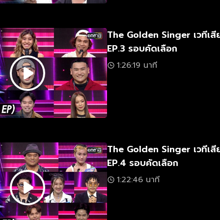
The Golden Singer เวทีเสีย
EP.3 รอบคัดเลือก
1:26:19 นาที
The Golden Singer เวทีเสีย
EP.4 รอบคัดเลือก
1:22:46 นาที