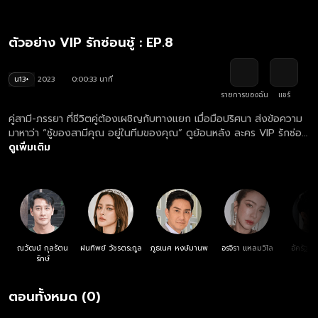
ตัวอย่าง VIP รักซ่อนชู้ : EP.8
น13+
2023
0:00:33 นาที
รายการของฉัน
แชร์
คู่สามี-ภรรยา ที่ชีวิตคู่ต้องเผชิญกับทางแยก เมื่อมือปริศนา ส่งข้อความ
มาหาว่า “ชู้ของสามีคุณ อยู่ในทีมของคุณ” ดูย้อนหลัง ละคร VIP รักซ่อน
ชู้ ครบทุกตอน ฟรี! ที่แรก ที่เดียว ทางเว็บไซต์และแอปฯ oneD.net
ดูเพิ่มเติม
ณวัฒน์ กุลรัตน
ฝนทิพย์ วัชรตระกูล
ภูธเนศ หงษ์มานพ
อรจิรา แหลมวิไล
อัครัฐ น
รักษ์
ตอนทั้งหมด (0)