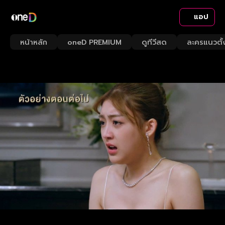
แอป
หน้าหลัก
oneD PREMIUM
ดูทีวีสด
ละครแนวตั้