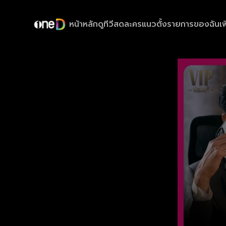
หน้าหลัก
ดูทีวีสด
ละครแนวตั้ง
รายการของฉัน
เพ