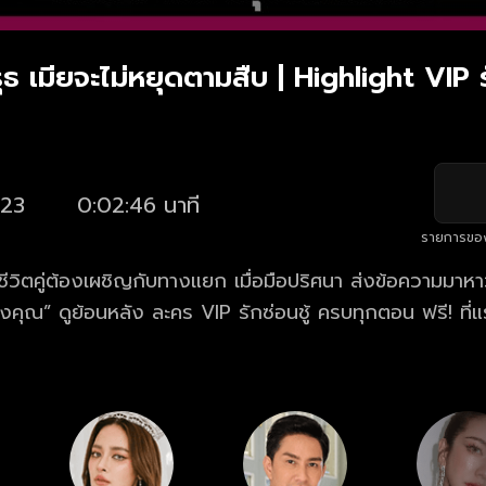
ิรุธ เมียจะไม่หยุดตามสืบ | Highlight VIP ร
23
0:02:46 นาที
รายการขอ
ี่ชีวิตคู่ต้องเผชิญกับทางแยก เมื่อมือปริศนา ส่งข้อความมาหาว
งคุณ” ดูย้อนหลัง ละคร VIP รักซ่อนชู้ ครบทุกตอน ฟรี! ที่แ
ปฯ oneD.net