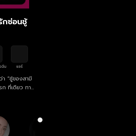
ักซ่อนชู้
งฉัน
แชร์
่า “ชู้ของสามี
รก ที่เดียว ทาง