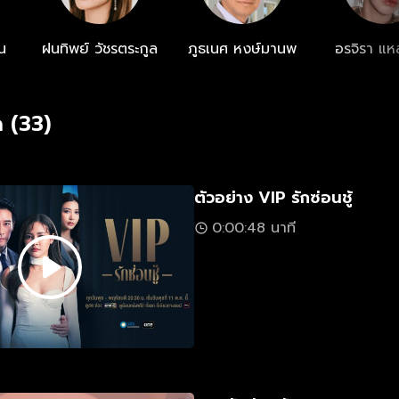
น
ฝนทิพย์ วัชรตระกูล
ภูธเนศ หงษ์มานพ
อรจิรา แห
 (33)
ตัวอย่าง VIP รักซ่อนชู้
0:00:48 นาที