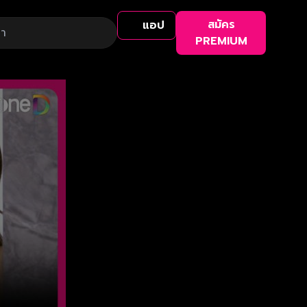
สมัคร
แอป
PREMIUM