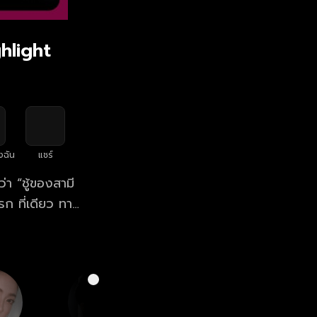
ghlight
งฉัน
แชร์
่า “ชู้ของสามี
รก ที่เดียว ทาง