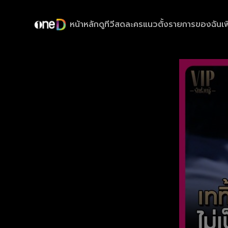
หน้าหลัก
ดูทีวีสด
ละครแนวตั้ง
รายการของฉัน
เพ