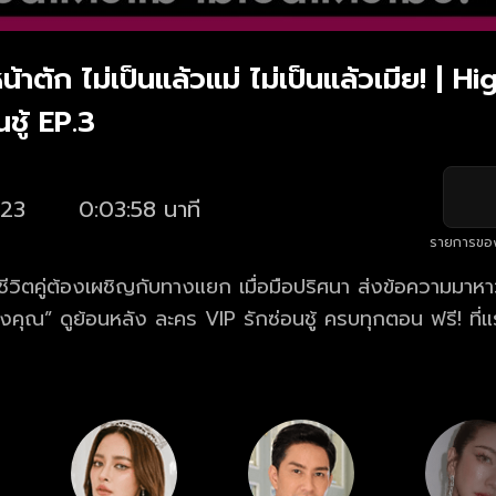
้าตัก ไม่เป็นแล้วแม่ ไม่เป็นแล้วเมีย! | Hi
ชู้ EP.3
23
0:03:58 นาที
รายการขอ
ี่ชีวิตคู่ต้องเผชิญกับทางแยก เมื่อมือปริศนา ส่งข้อความมาหาว
งคุณ” ดูย้อนหลัง ละคร VIP รักซ่อนชู้ ครบทุกตอน ฟรี! ที่แ
ปฯ oneD.net