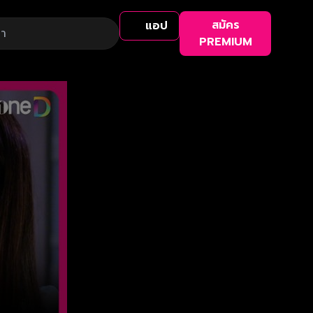
สมัคร
แอป
PREMIUM