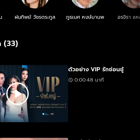
น
ฝนทิพย์ วัชรตระกูล
ภูธเนศ หงษ์มานพ
อรจิรา แห
 (33)
ตัวอย่าง VIP รักซ่อนชู้
0:00:48 นาที