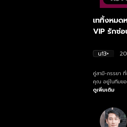
เททิ้งหมดหน
VIP รักซ่อน
น13+
20
คู่สามี-ภรรยา ท
คุณ อยู่ในทีมขอ
เว็บไซต์และแอ
ดูเพิ่มเติม