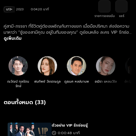
น13+
2023
0:04:20 นาที
รายการของฉัน
แชร์
คู่สามี-ภรรยา ที่ชีวิตคู่ต้องเผชิญกับทางแยก เมื่อมือปริศนา ส่งข้อความ
มาหาว่า “ชู้ของสามีคุณ อยู่ในทีมของคุณ” ดูย้อนหลัง ละคร VIP รักซ่อน
ชู้ ครบทุกตอน ฟรี! ที่แรก ที่เดียว ทางเว็บไซต์และแอปฯ oneD.net
ดูเพิ่มเติม
ณวัฒน์ กุลรัตน
ฝนทิพย์ วัชรตระกูล
ภูธเนศ หงษ์มานพ
อรจิรา แหลมวิไล
อัครัฐ น
รักษ์
ตอนทั้งหมด (33)
ตัวอย่าง VIP รักซ่อนชู้
0:00:48 นาที