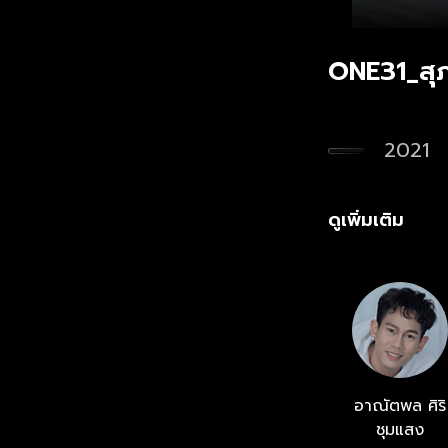
ONE31_สุ
2021
ดูเพิ่มเติม
อาณัตพล ศิริ
ชุมแสง