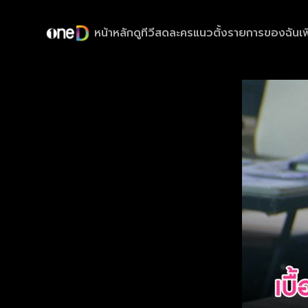
หน้าหลัก
ดูทีวีสด
ละครแนวตั้ง
รายการของฉัน
เพ