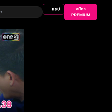
สมัคร
แอป
PREMIUM