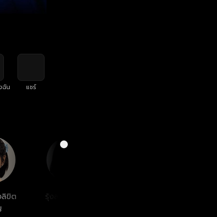
งฉัน
แชร์
งลิขิต
รุ้งลาวัลย์ โทนะ
ญ
หงษา