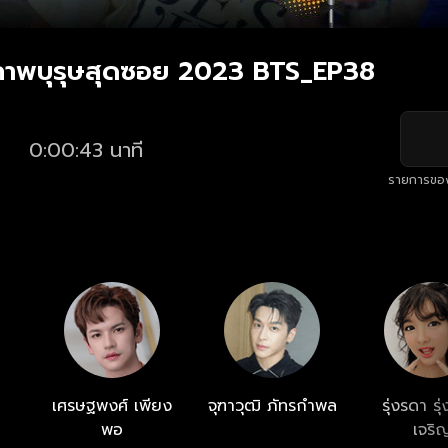
ภาพบุรุษสุดซอย 2023 BTS_EP38
0:00:43 นาที
รายการขอ
เศรษฐพงศ์ เพียง
จุฑาวุฒิ ภัทรกำพล
รุ่งรดา รุ่
พอ
เจริ