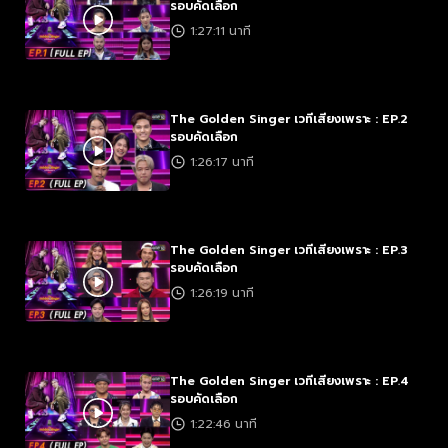
รอบคัดเลือก
1:27:11 นาที
The Golden Singer เวทีเสียงเพราะ : EP.2
รอบคัดเลือก
1:26:17 นาที
The Golden Singer เวทีเสียงเพราะ : EP.3
รอบคัดเลือก
1:26:19 นาที
The Golden Singer เวทีเสียงเพราะ : EP.4
รอบคัดเลือก
1:22:46 นาที