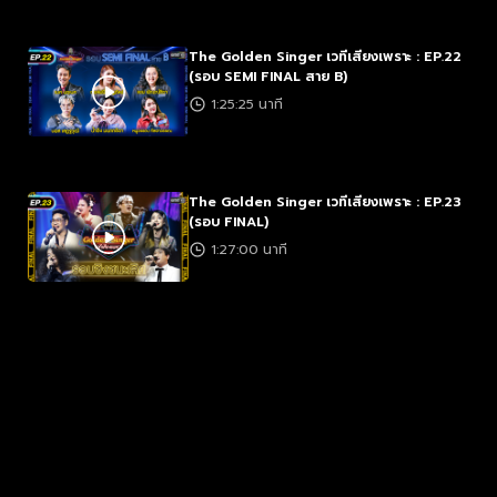
The Golden Singer เวทีเสียงเพราะ : EP.22
(รอบ SEMI FINAL สาย B)
1:25:25 นาที
The Golden Singer เวทีเสียงเพราะ : EP.23
(รอบ FINAL)
1:27:00 นาที