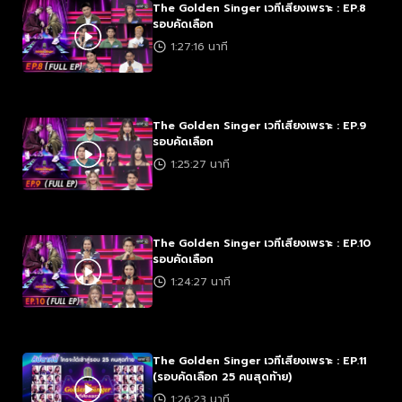
The Golden Singer เวทีเสียงเพราะ : EP.8
รอบคัดเลือก
1:27:16 นาที
The Golden Singer เวทีเสียงเพราะ : EP.9
รอบคัดเลือก
1:25:27 นาที
The Golden Singer เวทีเสียงเพราะ : EP.10
รอบคัดเลือก
1:24:27 นาที
The Golden Singer เวทีเสียงเพราะ : EP.11
(รอบคัดเลือก 25 คนสุดท้าย)
1:26:23 นาที