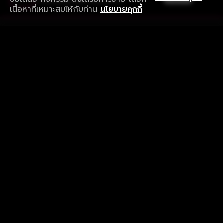
ดาวน์โหลดแอปเพื่อการรับชมที่ดีกว่า
เนื้อหาที่เหมาะสมให้กับท่าน
นโยบายคุกกี้
รับประสบการณ์ที่ดีที่สุดบนแอป
ภาษาไทย
คำถามที่พบบ่อย
แจ้งปัญหาการใช้งาน
ข้อกำหนดและเงื่อนไขการใช้งาน
นโยบายความเป็นส่วนตัว
ติดตามเรา
Version 8.1.0