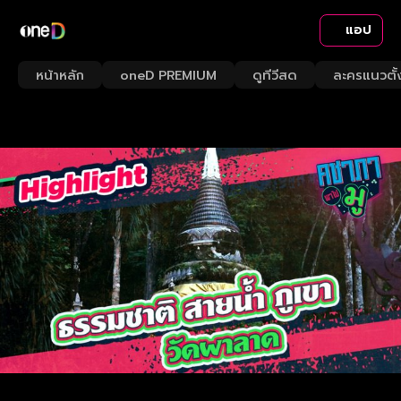
แอป
หน้าหลัก
oneD PREMIUM
ดูทีวีสด
ละครแนวตั้