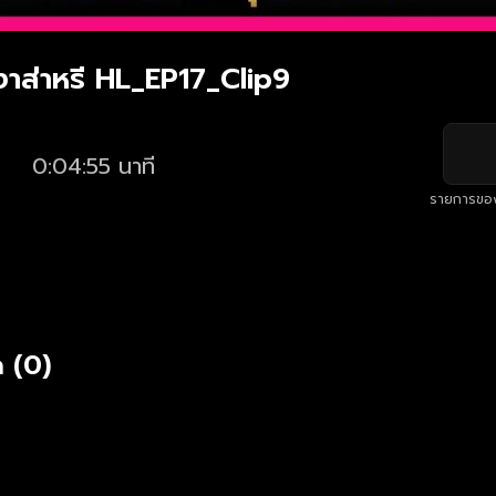
าส่าหรี HL_EP17_Clip9
0:04:55 นาที
รายการขอ
 (0)