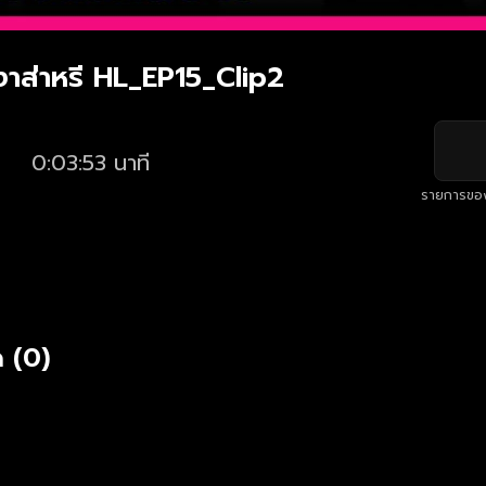
าส่าหรี HL_EP15_Clip2
0:03:53 นาที
รายการขอ
 (0)