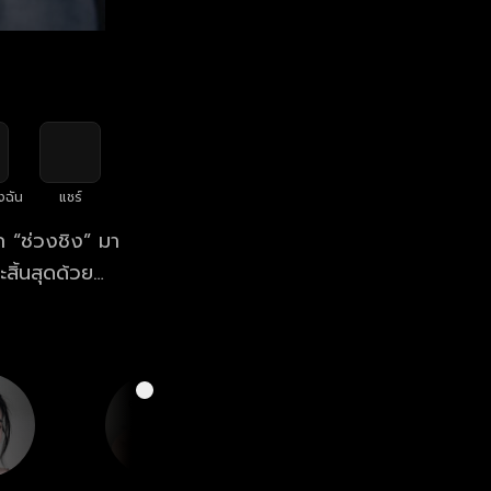
งฉัน
แชร์
ก “ช่วงชิง” มา
สิ้นสุดด้วย