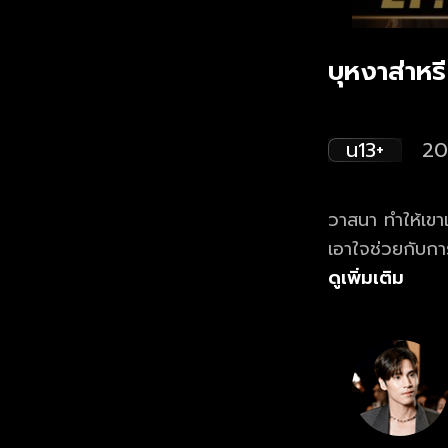
บุหงาส่าหร
น13+
20
วาสนา ทำให้เขา
เอาใจช่วยกับการ
ความสมหวังหร
ดูเพิ่มเติม