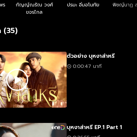
ะพร
กัญญ์ณรัณ วงศ์
ปรมะ อิ่มอโนทัย
พิชญ์นาฏ 
ขจรไกล
 (35)
ตัวอย่าง บุหงาส่าหรี
0:00:47 นาที
บุหงาส่าหรี EP.1 Part 1