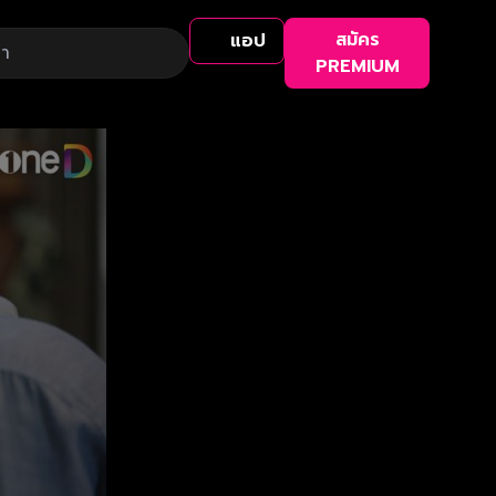
สมัคร
แอป
PREMIUM