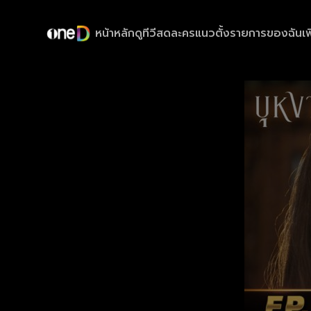
หน้าหลัก
ดูทีวีสด
ละครแนวตั้ง
รายการของฉัน
เพ