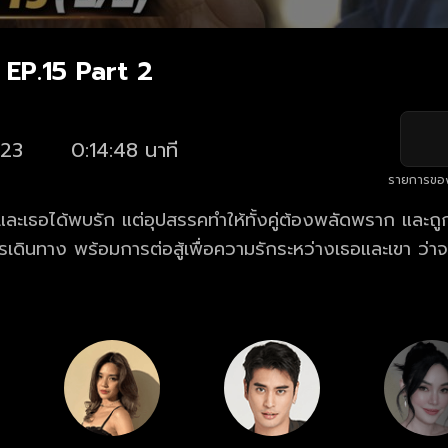
ี EP.15 Part 2
23
0:14:48 นาที
รายการขอ
และเธอได้พบรัก แต่อุปสรรคทำให้ทั้งคู่ต้องพลัดพราก และถู
เดินทาง พร้อมการต่อสู้เพื่อความรักระหว่างเธอและเขา ว่าจะ
ือพังทลาย?