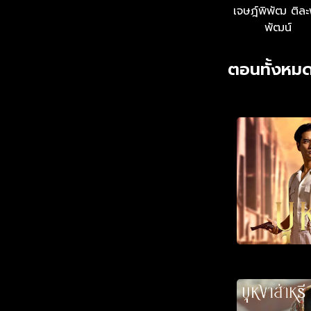
เจษฎ์พิพัฒ ติล
พัฒน์
ตอนทั้งหมด