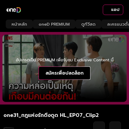
แอป
หน้าหลัก
oneD PREMIUM
ดูทีวีสด
ละครแนวตั้
อัปเกรดเป็น PREMIUM เพื่อรับชม Exclusive Content นี้
สมัครเพื่อปลดล็อก
one31_กฎแห่งรักดึงดูด HL_EP07_Clip2