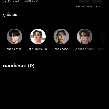
น13+
2023
0:03:56 นาที
รายการของฉัน
แชร์
ดูเพิ่มเติม
ธนภัทร กาวิละ
รชตะ หัมพานนท์
ศัจกร ฉลาด
ปรัตถกร คัยนันทน์
ดวงดาว จ
ตอนทั้งหมด (0)