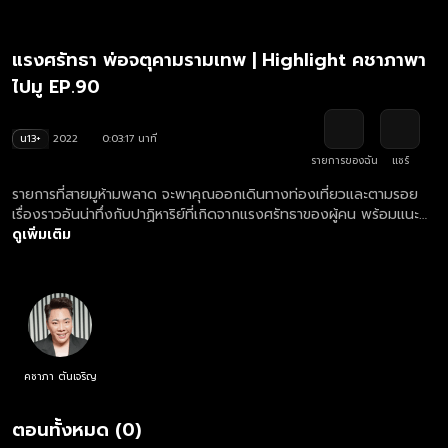
แรงศรัทธา พ่อจตุคามรามเทพ | Highlight คชาภาพา
ไปมู EP.90
น13+
2022
0:03:17 นาที
รายการของฉัน
แชร์
รายการที่สายมูห้ามพลาด จะพาคุณออกเดินทางท่องเที่ยวและตามรอย
เรื่องราวอันน่าทึ่งกับปาฏิหาริย์ที่เกิดจากแรงศรัทธาของผู้คน พร้อมแนะนำ
ทริคการมูที่ถูกต้อง ให้ปังไปด้วยกัน พร้อมกับ มดดำ คชาภา
ดูเพิ่มเติม
คชาภา ตันเจริญ
ตอนทั้งหมด (0)