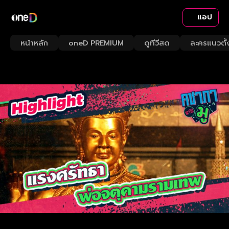
แอป
หน้าหลัก
oneD PREMIUM
ดูทีวีสด
ละครแนวตั้