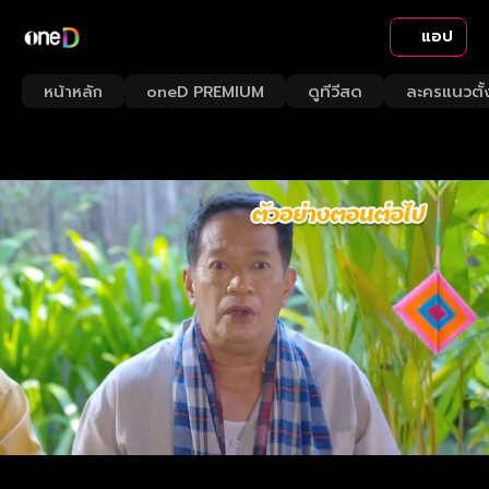
แอป
หน้าหลัก
oneD PREMIUM
ดูทีวีสด
ละครแนวตั้