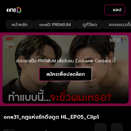
แอป
หน้าหลัก
oneD PREMIUM
ดูทีวีสด
ละครแนวตั้
อัปเกรดเป็น PREMIUM เพื่อรับชม Exclusive Content นี้
สมัครเพื่อปลดล็อก
one31_กฎแห่งรักดึงดูด HL_EP05_Clip1