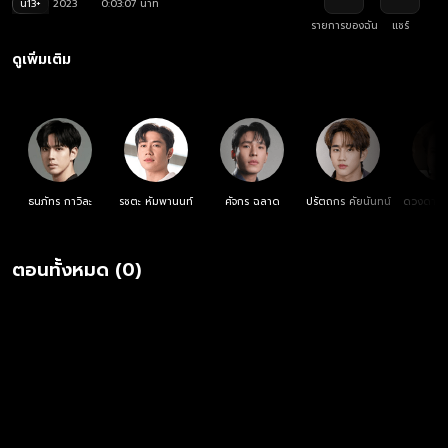
น13+
2023
0:03:07 นาที
รายการของฉัน
แชร์
ดูเพิ่มเติม
ธนภัทร กาวิละ
รชตะ หัมพานนท์
ศัจกร ฉลาด
ปรัตถกร คัยนันทน์
ดวงดาว จ
ตอนทั้งหมด (0)