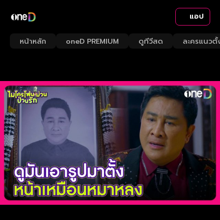
แอป
หน้าหลัก
oneD PREMIUM
ดูทีวีสด
ละครแนวตั้