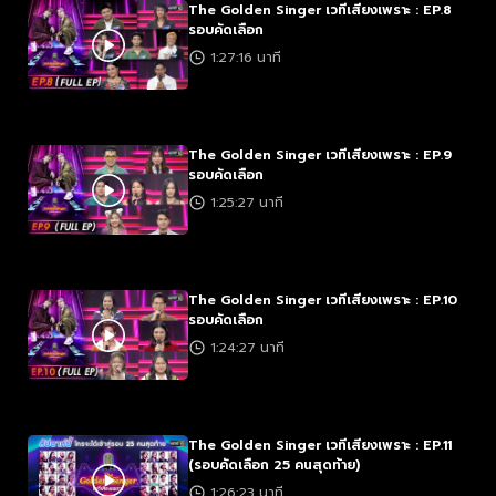
The Golden Singer เวทีเสียงเพราะ : EP.8
รอบคัดเลือก
1:27:16 นาที
The Golden Singer เวทีเสียงเพราะ : EP.9
รอบคัดเลือก
1:25:27 นาที
The Golden Singer เวทีเสียงเพราะ : EP.10
รอบคัดเลือก
1:24:27 นาที
The Golden Singer เวทีเสียงเพราะ : EP.11
(รอบคัดเลือก 25 คนสุดท้าย)
1:26:23 นาที