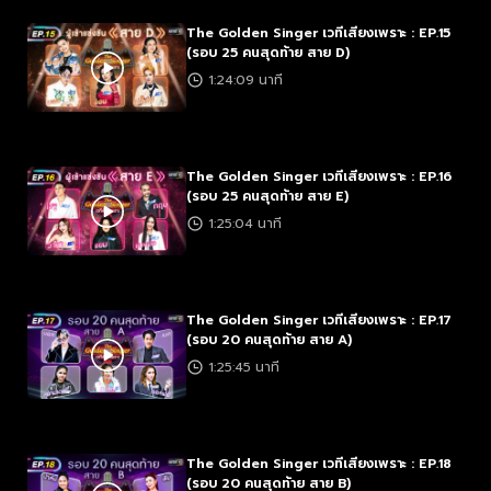
The Golden Singer เวทีเสียงเพราะ : EP.15
(รอบ 25 คนสุดท้าย สาย D)
1:24:09 นาที
The Golden Singer เวทีเสียงเพราะ : EP.16
(รอบ 25 คนสุดท้าย สาย E)
1:25:04 นาที
The Golden Singer เวทีเสียงเพราะ : EP.17
(รอบ 20 คนสุดท้าย สาย A)
1:25:45 นาที
The Golden Singer เวทีเสียงเพราะ : EP.18
(รอบ 20 คนสุดท้าย สาย B)