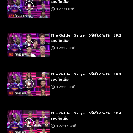
รอบคัดเลือก
1:27:11 นาที
The Golden Singer เวทีเสียงเพราะ : EP.2
รอบคัดเลือก
1:26:17 นาที
The Golden Singer เวทีเสียงเพราะ : EP.3
รอบคัดเลือก
1:26:19 นาที
The Golden Singer เวทีเสียงเพราะ : EP.4
รอบคัดเลือก
1:22:46 นาที