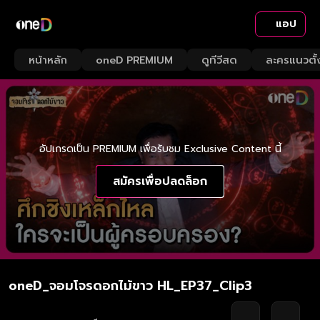
แอป
หน้าหลัก
oneD PREMIUM
ดูทีวีสด
ละครแนวตั้
อัปเกรดเป็น PREMIUM เพื่อรับชม Exclusive Content นี้
สมัครเพื่อปลดล็อก
oneD_จอมโจรดอกไม้ขาว HL_EP37_Clip3