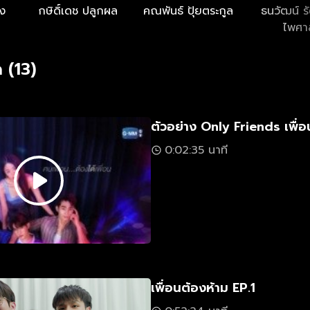
สง
กษิดิ์เดช ปลูกผล
คณพันธ์ ปุ้ยตระกูล
ธนวัฒน์ ร
ไพศา
 (13)
ตัวอย่าง Only Friends เพื่อ
0:02:35 นาที
เพื่อนต้องห้าม EP.1