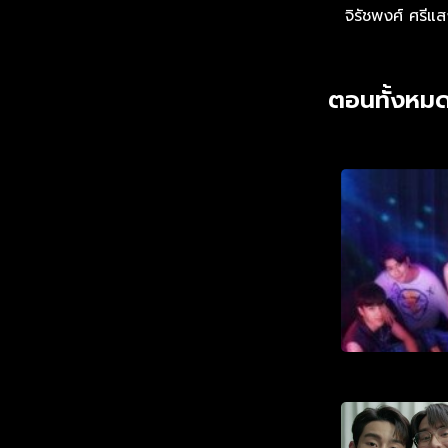
จิรัชพงศ์ ศรีแ
ตอนทั้งหมด