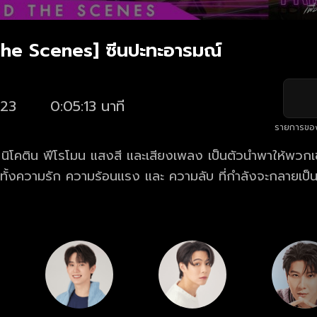
he Scenes] ซีนปะทะอารมณ์
23
0:05:13 นาที
รายการขอ
 นิโคติน ฟีโรโมน แสงสี และเสียงเพลง เป็นตัวนำพาให้พวกเ
่มีทั้งความรัก ความร้อนแรง และ ความลับ ที่กำลังจะกลายเป
ียมพบกับความสัมพันธ์ “เพื่อน” ที่ข้ามเส้นจนกลายเป็น “เพื่อน
์ Only Friends เพื่อนต้องห้าม ย้อนหลังฟรี! ครบทุกตอน ท
t