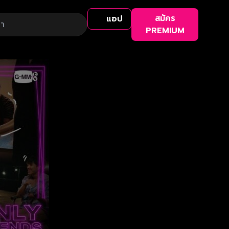
สมัคร
แอป
PREMIUM