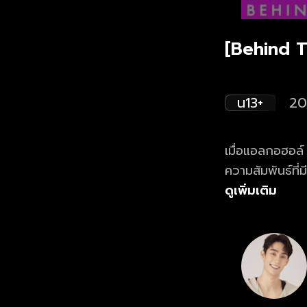
[Behind T
น13+
20
เมื่อแอลกอฮอล์
ความสัมพันธ์ที
คำว่าเพื่อน เตร
ดูเพิ่มเติม
ติดตามชม ซีรีส
แอปฯ oneD.ne