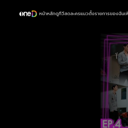
หน้าหลัก
ดูทีวีสด
ละครแนวตั้ง
รายการของฉัน
เพ