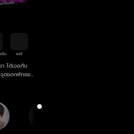
งฉัน
แชร์
ขา ได้เจอกับ
็นจุดแตกหักของ
ต้องห้าม”
างเว็บไซต์และ