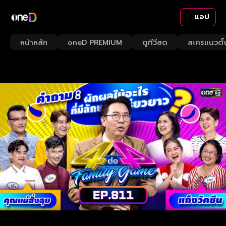
แอป
หน้าหลัก
oneD PREMIUM
ดูทีวีสด
ละครแนวตั้