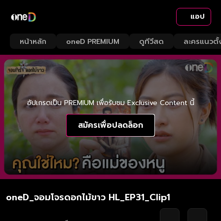
แอป
หน้าหลัก
oneD PREMIUM
ดูทีวีสด
ละครแนวตั้
อัปเกรดเป็น PREMIUM เพื่อรับชม Exclusive Content นี้
สมัครเพื่อปลดล็อก
oneD_จอมโจรดอกไม้ขาว HL_EP31_Clip1