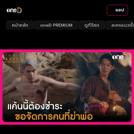
แอป
หน้าหลัก
oneD PREMIUM
ดูทีวีสด
ละครแนวตั้