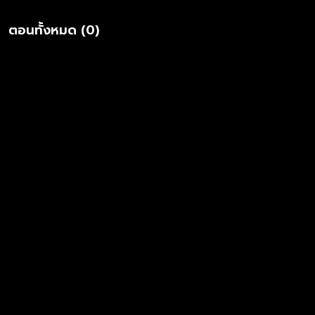
Official Twitter : http://www.twitter.com/alala_whitefox
ALALA Official TikTok :
ตอนทั้งหมด (0)
https://www.tiktok.com/@alala.whitefox White Fox Official
Instagram : http://www.instagram.com/whitefoxgmm