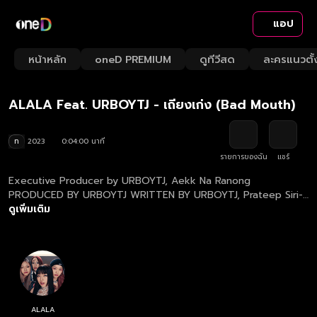
แอป
Playback
/
Mute
หน้าหลัก
oneD PREMIUM
ดูทีวีสด
ละครแนวตั้
Loaded
:
Rate
24.72%
ALALA Feat. URBOYTJ - เถียงเก่ง (Bad Mouth)
ท
2023
0:04:00 นาที
รายการของฉัน
แชร์
Executive Producer by URBOYTJ, Aekk Na Ranong
PRODUCED BY URBOYTJ WRITTEN BY URBOYTJ, Prateep Siri-
Issranan, Thanee Wongniwatkajorn COMPOSED BY Prateep
ดูเพิ่มเติม
Siri-Issranan ARRANGED BY URBOYTJ, Prateep Siri-Issranan
DIGITAL EDITING BY Chonlatas Chansiricharoengul MIX &
MASTERED BY HENRY WATKINS Directed by Au Tammarat
#เถียงเก่ง #ALALA #ALALAWhiteFox #WhiteFoxGMM ติดตาม
ความเคลื่อนไหวของ ALALA เพิ่มเติมได้ที่ ALALA Official Instagram
: http://www.instagram.com/alala.whitefox ALALA Official
Facebook : http://www.facebook.com/alala.whitefox ALALA
ALALA